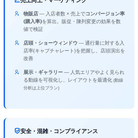
物販店
― 入店者数 × 売上で
コンバージョン率
(購入率)
を算出。販促・陳列変更の効果を数
値で検証
店頭・ショーウィンドウ
― 通行量に対する入
店率(キャプチャレート)を把握し、店頭演出を
改善
展示・ギャラリー
― 人気エリアやよく見られ
る動線を可視化し、レイアウトを最適化
(動線
分析は上位プラン)
安全・混雑・コンプライアンス