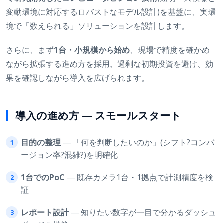
変動環境に対応するロバストなモデル設計)を基盤に、実環
境で「数えられる」ソリューションを設計します。
さらに、まず
1台・小規模から始め
、現場で精度を確かめ
ながら拡張する進め方を採用。過剰な初期投資を避け、効
果を確認しながら導入を広げられます。
導入の進め方 ― スモールスタート
目的の整理
― 「何を判断したいのか」(シフト?コンバ
ージョン率?混雑?)を明確化
1台でのPoC
― 既存カメラ1台・1拠点で計測精度を検
証
レポート設計
― 知りたい数字が一目で分かるダッシュ