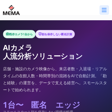
既存カメラ1台から
顔を保存しない匿名計測
AIカメラ
人流分析ソリューション
店舗・施設のカメラ映像から、来店者数・入退場・リアル
タイムの在館人数・時間帯別の混雑をAIで自動計測。「勘
と経験」の運営を、データで支える経営へ。スモールスタ
ートで始められます。
1台〜
匿名
エッジ
スモールスタート
顔を保存しない
現場で処理