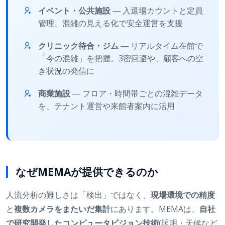
イベント・公共施設
― 入退場カウントと定員
管理、混雑の見える化で安全運営を支援
クリニック待合・ジム
― リアルタイム在館で
「今の混雑」を把握。3密回避や、顧客への空
き状況の発信に
商業施設
― フロア・時間帯ごとの混雑データ
を、テナント運営や来館者案内に活用
なぜMEMAが提供できるのか
人流分析の難しさは「検出」ではなく、
現場環境での精度
と
複数カメラをまたいだ集計
にあります。MEMAは、
自社
で研究開発したコンピュータビジョン技術
(照明・天候など