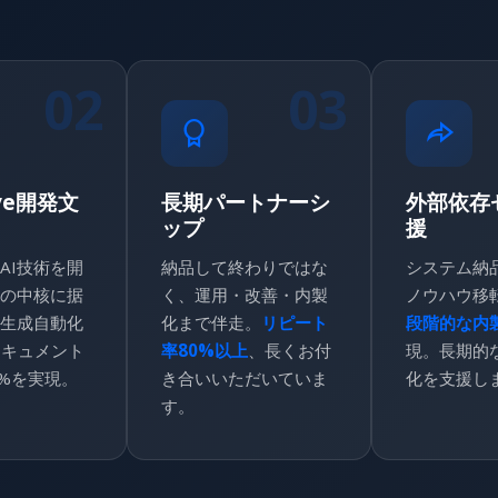
02
03
ive開発文
長期パートナーシ
外部依存
ップ
援
AI技術を開
納品して終わりではな
システム納品 
の中核に据
く、運用・改善・内製
ノウハウ移
生成自動化
化まで伴走。
リピート
段階的な内
ドキュメント
率80%以上
、長くお付
現。長期的
0%を実現。
き合いいただいていま
化を支援し
す。