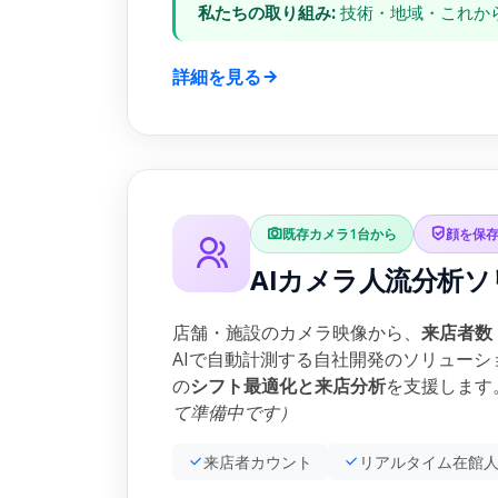
私たちの取り組み:
技術・地域・これか
詳細を見る
既存カメラ1台から
顔を保
AIカメラ人流分析
店舗・施設のカメラ映像から、
来店者数
AIで自動計測する自社開発のソリュー
の
シフト最適化と来店分析
を支援します
て準備中です）
来店者カウント
リアルタイム在館