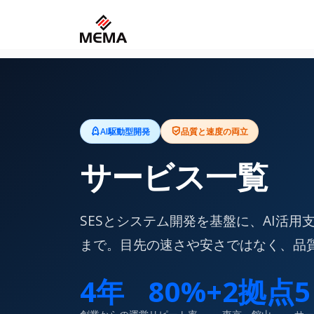
AI駆動型開発
品質と速度の両立
サービス一覧
SESとシステム開発を基盤に、AI活用
まで。目先の速さや安さではなく、品
4年
80%+
2拠点
5