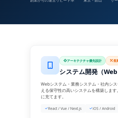
創業からの運営
リピート率
東京・館山
サー
アーキテクチャ優先設計
長
システム開発（We
Webシステム・業務システム・社内シ
える保守性の高いシステムを構築します
に充てます。
React / Vue / Next.js
iOS / Android