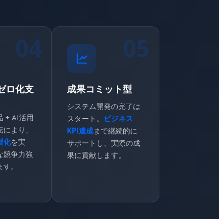
04
05
ゼロ化支
成果コミット型
システム開発の完了は
+ AI活用
スタート。
ビジネス
転により、
KPI達成
まで継続的に
製化
を実
サポートし、実際の成
な競争力強
果に貢献します。
ます。